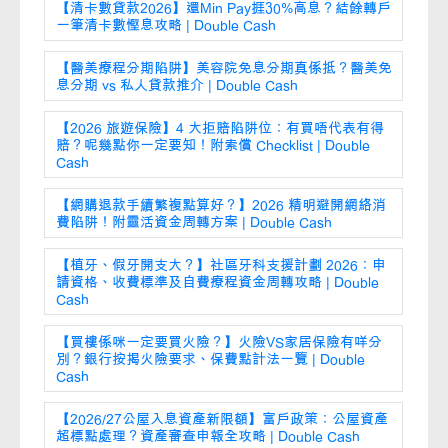
【清卡數貸款2026】還Min Pay捱30%高息？結餘轉戶
一筆清卡數慳息攻略 | Double Cash
【醫美療程分期陷阱】美容院免息分期真係抵？醫美免
息分期 vs 私人貸款推介 | Double Cash
【2026 旅遊保險】4 大拒賠陷阱位：有買唔代表有得
賠？呢幾點你一定要知！附索償 Checklist | Double
Cash
【網購退款手續繁複點算好？】2026 精明避開網絡消
費陷阱！附靈活資金周轉方案 | Double Cash
【植牙、假牙開支大？】社區牙科支援計劃 2026：申
請資格、收費標準及自費療程資金周轉攻略 | Double
Cash
【買樓係咪一定要買火險？】火險VS家居保險有咩分
別？銀行按揭火險要求、保費點計法一覽 | Double
Cash
【2026/27公屋入息資產新限額】富戶政策：公屋資產
超標點處理？資產審查申報全攻略 | Double Cash