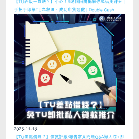
【TU評級一直跌？】小心！呢5個陷阱拖緊你嘅信用評分 |
手把手即學TU急救法，成功申貸過數 | Double Cash
2025-11-13
【TU差點借錢？】信貸評級/報告常見問題Q&A懶人包+即