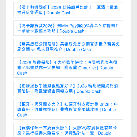
【清卡數邊間好】2026 結餘轉戶比較！一筆清卡數兼
提升信貸評級 | Double Cash
【清卡數貸款2026】還Min Pay捱30%高息？結餘轉戶
一筆清卡數慳息攻略 | Double Cash
【醫美療程分期陷阱】美容院免息分期真係抵？醫美免
息分期 vs 私人貸款推介 | Double Cash
【2026 旅遊保險】4 大拒賠陷阱位：有買唔代表有得
賠？呢幾點你一定要知！附索償 Checklist | Double
Cash
【網購退款手續繁複點算好？】2026 精明避開網絡消
費陷阱！附靈活資金周轉方案 | Double Cash
【植牙、假牙開支大？】社區牙科支援計劃 2026：申
請資格、收費標準及自費療程資金周轉攻略 | Double
Cash
【買樓係咪一定要買火險？】火險VS家居保險有咩分
別？銀行按揭火險要求、保費點計法一覽 | Double