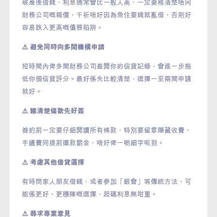
破產後借錢，利息通常會比一般人高，一定要格清楚唔同
財務公司嘅報價，千祈唔好因為急住要錢就亂借，否則好
容易跌入更高嘅債務陷阱。
⚠️ 避免同時向多間機構申請
短時間內俾多間財務公司查閱你的信貸記錄，會進一步拖
低你個信貸評分。最好係先比較清楚，選擇一至兩間申請
就好。
⚠️ 睇清楚條款先好簽
簽約前一定要仔細閱讀所有條款，特別要留意隱藏收費、
手續費同提前還款罰金，唔好俾一啲細字呃到。
⚠️ 考慮其他借貸選擇
有時問家人朋友借錢，或者參加「銀會」等傳統方法，可
能係更好、更穩陣嘅選擇，起碼利息無咁重。
⚠️ 尋求專業意見