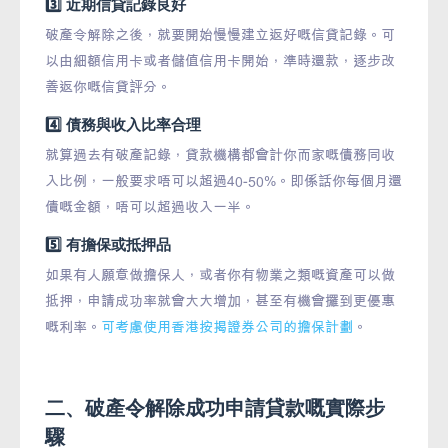
3️⃣ 近期信貸記錄良好
破產令解除之後，就要開始慢慢建立返好嘅信貸記錄。可
以由細額信用卡或者儲值信用卡開始，準時還款，逐步改
善返你嘅信貸評分。
4️⃣ 債務與收入比率合理
就算過去有破產記錄，貸款機構都會計你而家嘅債務同收
入比例，一般要求唔可以超過40-50%。即係話你每個月還
債嘅金額，唔可以超過收入一半。
5️⃣ 有擔保或抵押品
如果有人願意做擔保人，或者你有物業之類嘅資產可以做
抵押，申請成功率就會大大增加，甚至有機會攞到更優惠
嘅利率。
可考慮使用香港按揭證券公司的擔保計劃
。
二、破產令解除成功申請貸款嘅實際步
驟