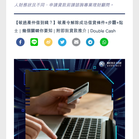
人財務狀況不同，申請貸款前請諮詢專業理財顧問。
【破過產仲借到錢？】破產令解除成功借貸條件+步驟+貼
士 | 幾個關鍵你要知 | 附即批貸款推介 | Double Cash