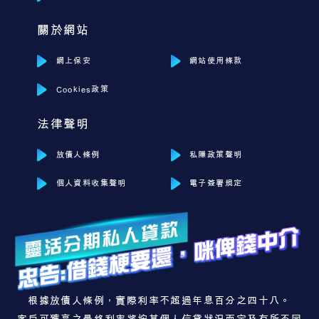
關於網站
網上保安
網站使用條款
Cookies政策
法律聲明
放債人條例
私隱政策聲明
個人資料收集聲明
電子簽署規定
根據放債人條例，實際利率不超過年息百分之四十八。
客戶可獲享之最終利率將按其個人信貸狀況而定及有所不同