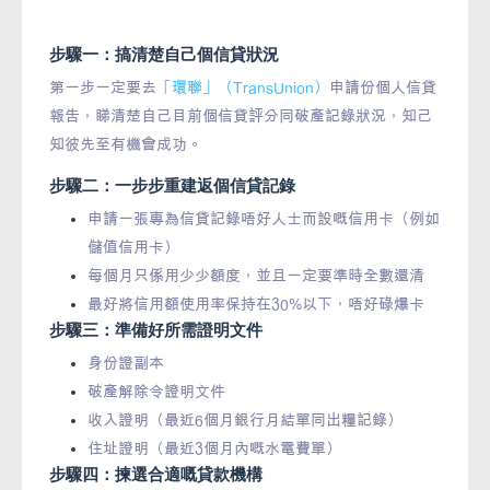
步驟一：搞清楚自己個信貸狀況
第一步一定要去
「環聯」（TransUnion）
申請份個人信貸
報告，睇清楚自己目前個信貸評分同破產記錄狀況，知己
知彼先至有機會成功。
步驟二：一步步重建返個信貸記錄
申請一張專為信貸記錄唔好人士而設嘅信用卡（例如
儲值信用卡）
每個月只係用少少額度，並且一定要準時全數還清
最好將信用額使用率保持在30%以下，唔好碌爆卡
步驟三：準備好所需證明文件
身份證副本
破產解除令證明文件
收入證明（最近6個月銀行月結單同出糧記錄）
住址證明（最近3個月內嘅水電費單）
步驟四：揀選合適嘅貸款機構