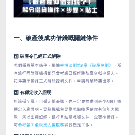
一、破產後成功借錢嘅關鍵條件
1️⃣ 破產令已經正式解除
呢個係最基本條件，根據
香港法例第6章《破產條例》
，所
有銀行同財務機構都只會考慮已經解除破產令嘅申請人。
記得要準備好正式解除證明文件，申請時隨時要出示。
2️⃣ 有穩定收入證明
無論係全職、自僱定係兼職，你一定要提供到最少6個月嘅
穩定入息證明。貸款機構主要靠呢點嚟評估你有無能力還
款，所以出糧記錄、銀行月結單呢類文件一定要準備好。
可
參考勞工處就業支援服務
尋找穩定工作。