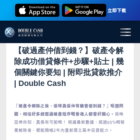
立即下載
【破過產仲借到錢？】破產令解
除成功借貸條件+步驟+貼士 | 幾
個關鍵你要知 | 附即批貸款推介
| Double Cash
「破產令解除之後，係咪真係仲有機會借到錢？」呢個問
題，相信好多經歷過破產程序嘅香港人都會好關心。
我哋
話俾你知：真係有可能嘅！ 根據最新數據，超過65%嘅破
產解除者，都能夠喺2年內重新建立基本信貸能力。