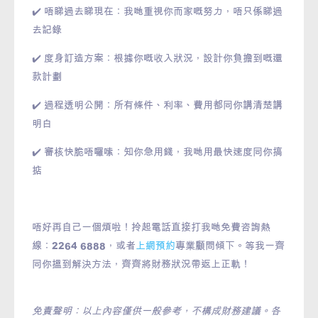
✔️ 唔睇過去睇現在：我哋重視你而家嘅努力，唔只係睇過
去記錄
✔️ 度身訂造方案：根據你嘅收入狀況，設計你負擔到嘅還
款計劃
✔️ 過程透明公開：所有條件、利率、費用都同你講清楚講
明白
✔️ 審核快脆唔囉嗦：知你急用錢，我哋用最快速度同你搞
掂
唔好再自己一個煩啦！拎起電話直接打我哋免費咨詢熱
線：
2264 6888
，或者
上網預約
專業顧問傾下。等我一齊
同你搵到解決方法，齊齊將財務狀況帶返上正軌！
免責聲明：以上內容僅供一般參考，不構成財務建議。各