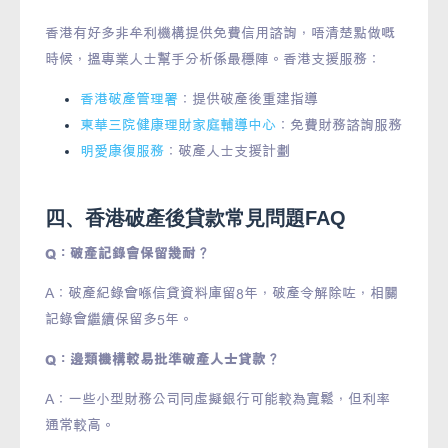
香港有好多非牟利機構提供免費信用諮詢，唔清楚點做嘅
時候，搵專業人士幫手分析係最穩陣。香港支援服務：
香港破產管理署
：提供破產後重建指導
東華三院健康理財家庭輔導中心
：免費財務諮詢服務
明愛康復服務
：破產人士支援計劃
四、香港破產後貸款常見問題FAQ
Q：破產記錄會保留幾耐？
A：破產紀錄會喺信貸資料庫留8年，破產令解除咗，相關
記錄會繼續保留多5年。
Q：邊類機構較易批準破產人士貸款？
A：一些小型財務公司同虛擬銀行可能較為寬鬆，但利率
通常較高。