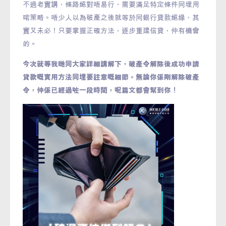
不過老實講，條路絕對唔易行，需要滿足特定條件同埋用
啱策略。唔少人以為破產之後就等於同銀行貸款絕緣，其
實又未必！只要掌握正確方法，逐步重建信貸，仲有機會
的。
今次就等我哋同大家詳細講解下，破產令解除後成功申請
貸款嘅實用方法同埋要註意嘅細節。無論你係剛解除破產
令，仲係已經過咗一段時間，呢篇文都會幫到你！