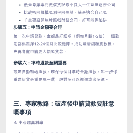
優先考慮專門做信貸記錄不良人士生意嘅財務公司
比較唔同機構嘅利率同條款，揀最適合自己嘅
千萬要避開無牌照嘅財務公司，好可能係陷阱
步驟五：申請金額要合理
第一次申請貸款，金額最好細啲（例如月薪1-2倍），還款
期都係選擇12-24個月比較穩陣。成功還清細額貸款後，
先再考慮申請更大額嘅貸款。
步驟六：準時還款至關重要
設定自動轉帳還款，確保每個月準時全數還款。呢一步係
重建信貸最重要嘅一環，絕對唔可以遲還或者唔還。
三、專家教路：破產後申請貸款要註意
嘅事項
⚠️ 小心超高利率