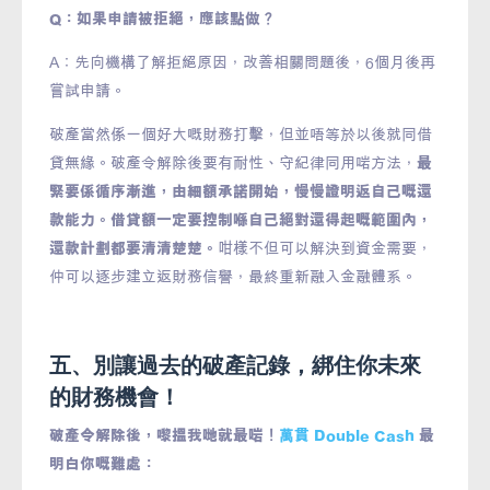
Q：如果申請被拒絕，應該點做？
A：先向機構了解拒絕原因，改善相關問題後，6個月後再
嘗試申請。
破產當然係一個好大嘅財務打擊，但並唔等於以後就同借
貸無緣。破產令解除後要有耐性、守紀律同用啱方法，
最
緊要係循序漸進，由細額承諾開始，慢慢證明返自己嘅還
款能力。借貸額一定要控制喺自己絕對還得起嘅範圍內，
還款計劃都要清清楚楚。
咁樣不但可以解決到資金需要，
仲可以逐步建立返財務信譽，最終重新融入金融體系。
五、別讓過去的破產記錄，綁住你未來
的財務機會！
破產令解除後，嚟搵我哋就最啱！
萬貫 Double Cash
最
明白你嘅難處：