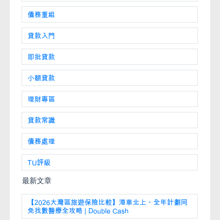
債務重組
貸款入門
即批貸款
小額貸款
理財專區
貸款常識
債務處理
TU評級
最新文章
【2026大灣區旅遊保險比較】港車北上、全年計劃同
免找數醫療全攻略 | Double Cash