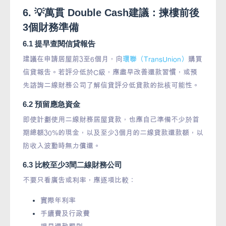
6. 💡萬貫 Double Cash建議：揀樓前後
3個財務準備
6.1 提早查閱信貸報告
建議在申請居屋前3至6個月，向
環聯（TransUnion）
購買
信貸報告。若評分低於C級，應盡早改善還款習慣，或預
先諮詢二線財務公司了解信貸評分低貸款的批核可能性。
6.2 預留應急資金
即使計劃使用二線財務居屋貸款，也應自己準備不少於首
期總額30%的現金，以及至少3個月的二線貸款還款額，以
防收入波動時無力償還。
6.3 比較至少3間二線財務公司
不要只看廣告或利率，應逐項比較：
實際年利率
手續費及行政費