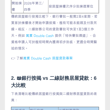
開始揀
2026年第三／
按居屋揀樓次序分批揀選單位
樓
四季
傳統居屋銀行按揭比較下，銀行審批一般需2至4星期，若
買家於揀樓後才開始申請按揭，極有可能未能趕及付款死
線。相反，二線財務公司的貸款審批可快至1至3個工作
天。例如
萬貫 Double Cash
提供「特快審批通道」，合
資格申請人可於極短時間內獲得初步批核，更適合時間緊
迫的情況。
👉 了解
萬貫 Double Cash 居屋貸款專案
2. 📖銀行按揭 vs 二線財務居屋貸款：6
大比較
下表清晰比較傳統居屋銀行按揭與二線財務居屋貸款的差
異：