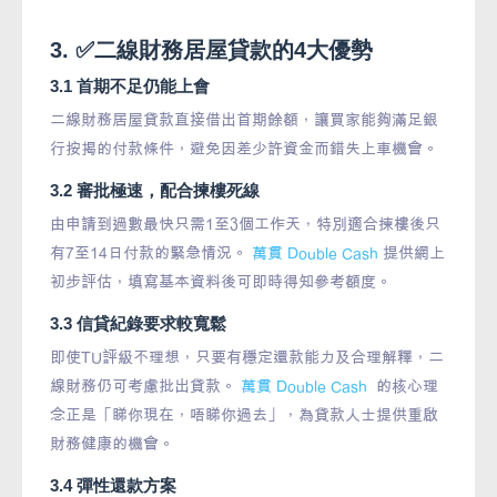
3. ✅️二線財務居屋貸款的4大優勢
3.1 首期不足仍能上會
二線財務居屋貸款直接借出首期餘額，讓買家能夠滿足銀
行按揭的付款條件，避免因差少許資金而錯失上車機會。
3.2 審批極速，配合揀樓死線
由申請到過數最快只需1至3個工作天，特別適合揀樓後只
有7至14日付款的緊急情況。
萬貫 Double Cash
提供網上
初步評估，填寫基本資料後可即時得知參考額度。
3.3 信貸紀錄要求較寬鬆
即使TU評級不理想，只要有穩定還款能力及合理解釋，二
線財務仍可考慮批出貸款。
萬貫 Double Cash
的核心理
念正是「睇你現在，唔睇你過去」，為貸款人士提供重啟
財務健康的機會。
3.4 彈性還款方案