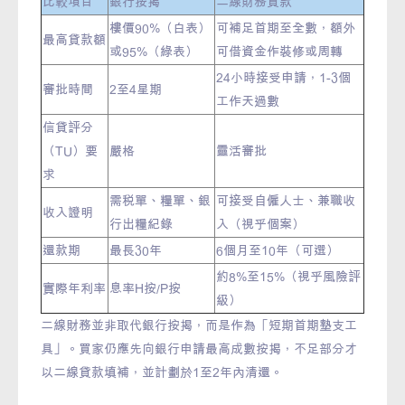
比較項目
銀行按揭
二線財務貸款
樓價90%（白表）
可補足首期至全數，額外
最高貸款額
或95%（綠表）
可借資金作裝修或周轉
24小時接受申請，1-3個
審批時間
2至4星期
工作天過數
信貸評分
（TU）要
嚴格
靈活審批
求
需稅單、糧單、銀
可接受自僱人士、兼職收
收入證明
行出糧紀錄
入（視乎個案）
還款期
最長30年
6個月至10年（可選）
約8%至15%（視乎風險評
實際年利率
息率H按/P按
級）
二線財務並非取代銀行按揭，而是作為「短期首期墊支工
具」。買家仍應先向銀行申請最高成數按揭，不足部分才
以二線貸款填補，並計劃於1至2年內清還。