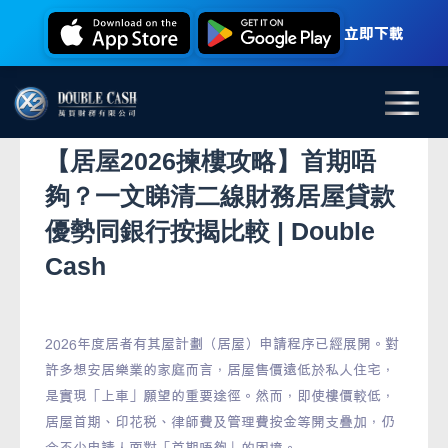
立即下載
【居屋2026揀樓攻略】首期唔
夠？一文睇清二線財務居屋貸款
優勢同銀行按揭比較 | Double
Cash
2026年度居者有其屋計劃（居屋）申請程序已經展開。對
許多想安居樂業的家庭而言，居屋售價遠低於私人住宅，
是實現「上車」願望的重要途徑。然而，即使樓價較低，
居屋首期、印花稅、律師費及管理費按金等開支疊加，仍
令不少申請人面對「首期唔夠」的困境。