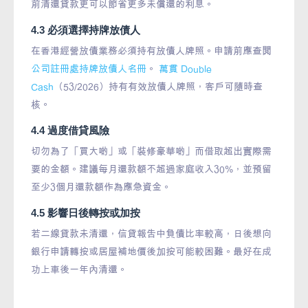
前清還貸款更可以節省更多未償還的利息。
4.3 必須選擇持牌放債人
在香港經營放債業務必須持有放債人牌照。申請前應查閱
公司註冊處持牌放債人名冊
。
萬貫 Double
Cash
（53/2026）持有有效放債人牌照，客戶可隨時查
核。
4.4 過度借貸風險
切勿為了「買大啲」或「裝修豪華啲」而借取超出實際需
要的金額。建議每月還款額不超過家庭收入30%，並預留
至少3個月還款額作為應急資金。
4.5 影響日後轉按或加按
若二線貸款未清還，信貸報告中負債比率較高，日後想向
銀行申請轉按或居屋補地價後加按可能較困難。最好在成
功上車後一年內清還。