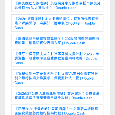
【醫美療程分期陷阱】美容院免息分期真係抵？醫美免
息分期 vs 私人貸款推介 | Double Cash
【2026 旅遊保險】4 大拒賠陷阱位：有買唔代表有得
賠？呢幾點你一定要知！附索償 Checklist | Double
Cash
【網購退款手續繁複點算好？】2026 精明避開網絡消
費陷阱！附靈活資金周轉方案 | Double Cash
【植牙、假牙開支大？】社區牙科支援計劃 2026：申
請資格、收費標準及自費療程資金周轉攻略 | Double
Cash
【買樓係咪一定要買火險？】火險VS家居保險有咩分
別？銀行按揭火險要求、保費點計法一覽 | Double
Cash
【2026/27公屋入息資產新限額】富戶政策：公屋資產
超標點處理？資產審查申報全攻略 | Double Cash
【居屋2026揀樓攻略】首期唔夠？一文睇清二線財務
居屋貸款優勢同銀行按揭比較 | Double Cash