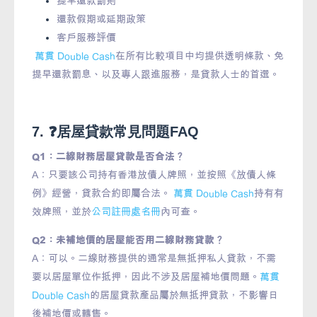
提早還款罰則
還款假期或延期政策
客戶服務評價
萬貫 Double Cash
在所有比較項目中均提供透明條款、免
提早還款罰息、以及專人跟進服務，是貸款人士的首選。
7. ❓居屋貸款常見問題FAQ
Q1：二線財務居屋貸款是否合法？
A：只要該公司持有香港放債人牌照，並按照《放債人條
例》經營，貸款合約即屬合法。
萬貫 Double Cash
持有有
效牌照，並於
公司註冊處名冊
內可查。
Q2：未補地價的居屋能否用二線財務貸款？
A：可以。二線財務提供的通常是無抵押私人貸款，不需
要以居屋單位作抵押，因此不涉及居屋補地價問題。
萬貫
Double Cash
的居屋貸款產品屬於無抵押貸款，不影響日
後補地價或轉售。