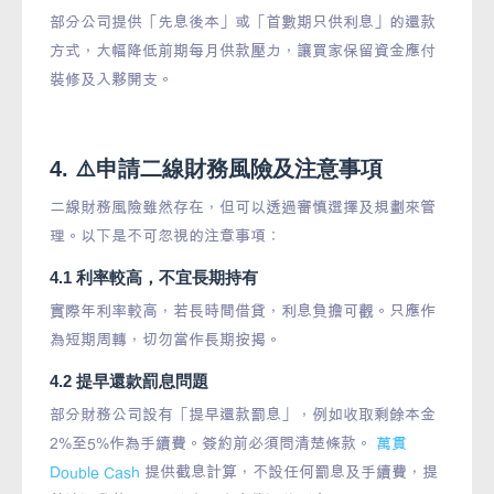
部分公司提供「先息後本」或「首數期只供利息」的還款
方式，大幅降低前期每月供款壓力，讓買家保留資金應付
裝修及入夥開支。
4. ⚠️申請二線財務風險及注意事項
二線財務風險雖然存在，但可以透過審慎選擇及規劃來管
理。以下是不可忽視的注意事項：
4.1 利率較高，不宜長期持有
實際年利率較高，若長時間借貸，利息負擔可觀。只應作
為短期周轉，切勿當作長期按揭。
4.2 提早還款罰息問題
部分財務公司設有「提早還款罰息」，例如收取剩餘本金
2%至5%作為手續費。簽約前必須問清楚條款。
萬貫
Double Cash
提供截息計算，不設任何罰息及手續費，提