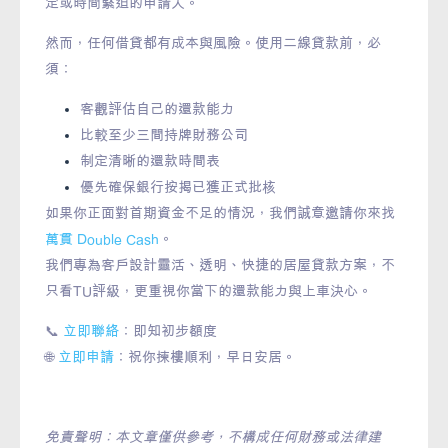
定或時間緊迫的申請人。
然而，任何借貸都有成本與風險。使用二線貸款前，必
須：
客觀評估自己的還款能力
比較至少三間持牌財務公司
制定清晰的還款時間表
優先確保銀行按揭已獲正式批核
如果你正面對首期資金不足的情況，我們誠意邀請你來找
萬貫 Double Cash
。
我們專為客戶設計靈活、透明、快捷的居屋貸款方案，不
只看TU評級，更重視你當下的還款能力與上車決心。
📞
立即聯絡
：即知初步額度
🌐
立即申請
：祝你揀樓順利，早日安居。
免責聲明：本文章僅供參考，不構成任何財務或法律建