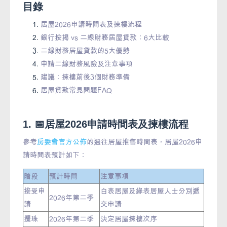
目錄
居屋2026申請時間表及揀樓流程
銀行按揭 vs 二線財務居屋貸款：6大比較
二線財務居屋貸款的5大優勢
申請二線財務風險及注意事項
建議：揀樓前後3個財務準備
居屋貸款常見問題FAQ
1. 📅居屋2026申請時間表及揀樓流程
參考
房委會官方公佈
的過往居屋推售時間表，居屋2026申
請時間表預計如下：
階段
預計時間
注意事項
接受申
白表居屋及綠表居屋人士分別遞
2026年第二季
請
交申請
攪珠
2026年第二季
決定居屋揀樓次序