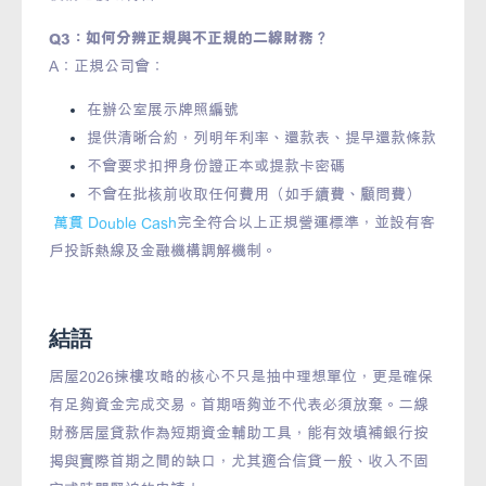
Q3：如何分辨正規與不正規的二線財務？
A：正規公司會：
在辦公室展示牌照編號
提供清晰合約，列明年利率、還款表、提早還款條款
不會要求扣押身份證正本或提款卡密碼
不會在批核前收取任何費用（如手續費、顧問費）
萬貫 Double Cash
完全符合以上正規營運標準，並設有客
戶投訴熱線及金融機構調解機制。
結語
居屋2026揀樓攻略的核心不只是抽中理想單位，更是確保
有足夠資金完成交易。首期唔夠並不代表必須放棄。二線
財務居屋貸款作為短期資金輔助工具，能有效填補銀行按
揭與實際首期之間的缺口，尤其適合信貸一般、收入不固