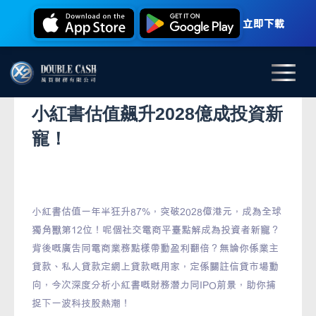
立即下載
小紅書估值飆升2028億成投資新
寵！
小紅書估值一年半狂升87%，突破2028億港元，成為全球
獨角獸第12位！呢個社交電商平臺點解成為投資者新寵？
背後嘅廣告同電商業務點樣帶動盈利翻倍？無論你係業主
貸款、私人貸款定網上貸款嘅用家，定係關註信貸市場動
向，今次深度分析小紅書嘅財務潛力同IPO前景，助你捕
捉下一波科技股熱潮！