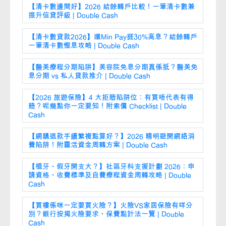
【清卡數邊間好】2026 結餘轉戶比較！一筆清卡數兼
提升信貸評級 | Double Cash
【清卡數貸款2026】還Min Pay捱30%高息？結餘轉戶
一筆清卡數慳息攻略 | Double Cash
【醫美療程分期陷阱】美容院免息分期真係抵？醫美免
息分期 vs 私人貸款推介 | Double Cash
【2026 旅遊保險】4 大拒賠陷阱位：有買唔代表有得
賠？呢幾點你一定要知！附索償 Checklist | Double
Cash
【網購退款手續繁複點算好？】2026 精明避開網絡消
費陷阱！附靈活資金周轉方案 | Double Cash
【植牙、假牙開支大？】社區牙科支援計劃 2026：申
請資格、收費標準及自費療程資金周轉攻略 | Double
Cash
【買樓係咪一定要買火險？】火險VS家居保險有咩分
別？銀行按揭火險要求、保費點計法一覽 | Double
Cash