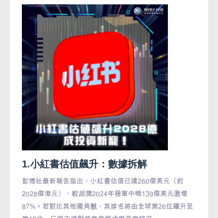
1.小紅書估值飆升：數據拆解
彭博社最新報告指出，小紅書估值已達260億美元（約
2028億港元），較胡潤2024年榜單中嘅139億美元激增
87%。若對比其他獨角獸，其排名將由全球第26位躍升至