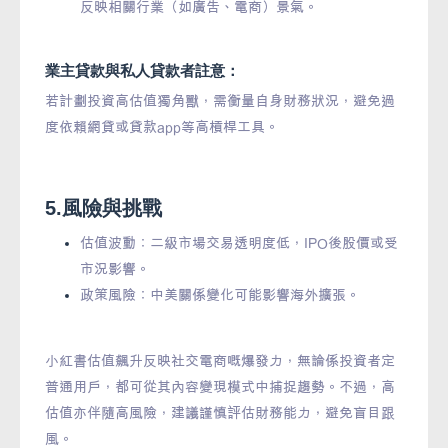
反映相關行業（如廣告、電商）景氣。
業主貸款與私人貸款者註意：
若計劃投資高估值獨角獸，需衡量自身財務狀況，避免過
度依賴網貸或貸款app等高槓桿工具。
5.風險與挑戰
估值波動：二級市場交易透明度低，IPO後股價或受
市況影響。
政策風險：中美關係變化可能影響海外擴張。
小紅書估值飆升反映社交電商嘅爆發力，無論係投資者定
普通用戶，都可從其內容變現模式中捕捉趨勢。不過，高
估值亦伴隨高風險，建議謹慎評估財務能力，避免盲目跟
風。