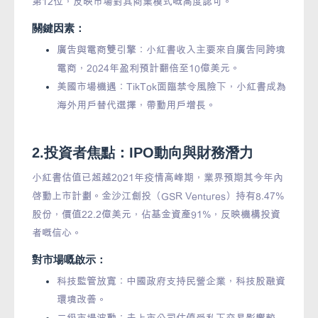
第12位，反映市場對其商業模式嘅高度認可。
關鍵因素：
廣告與電商雙引擎：小紅書收入主要來自廣告同跨境
電商，2024年盈利預計翻倍至10億美元。
美國市場機遇：TikTok面臨禁令風險下，小紅書成為
海外用戶替代選擇，帶動用戶增長。
2.投資者焦點：IPO動向與財務潛力
小紅書估值已超越2021年疫情高峰期，業界預期其今年內
啓動上市計劃。金沙江創投（GSR Ventures）持有8.47%
股份，價值22.2億美元，佔基金資產91%，反映機構投資
者嘅信心。
對市場嘅啟示：
科技監管放寬：中國政府支持民營企業，科技股融資
環境改善。
二級市場波動：未上市公司估值受私下交易影響較