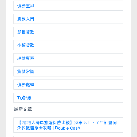
債務重組
貸款入門
即批貸款
小額貸款
理財專區
貸款常識
債務處理
TU評級
最新文章
【2026大灣區旅遊保險比較】港車北上、全年計劃同
免找數醫療全攻略 | Double Cash