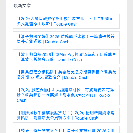
最新文章
【2026大灣區旅遊保險比較】港車北上、全年計劃同
免找數醫療全攻略 | Double Cash
【清卡數邊間好】2026 結餘轉戶比較！一筆清卡數兼
提升信貸評級 | Double Cash
【清卡數貸款2026】還Min Pay捱30%高息？結餘轉戶
一筆清卡數慳息攻略 | Double Cash
【醫美療程分期陷阱】美容院免息分期真係抵？醫美免
息分期 vs 私人貸款推介 | Double Cash
【2026 旅遊保險】4 大拒賠陷阱位：有買唔代表有得
賠？呢幾點你一定要知！附索償 Checklist | Double
Cash
【網購退款手續繁複點算好？】2026 精明避開網絡消
費陷阱！附靈活資金周轉方案 | Double Cash
【植牙、假牙開支大？】社區牙科支援計劃 2026：申