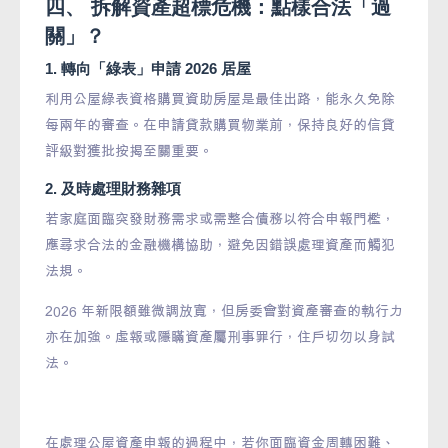
四、 拆解資產超標危機：點樣合法「過
關」？
1. 轉向「綠表」申請 2026 居屋
利用公屋綠表資格購買資助房屋是最佳出路，能永久免除
每兩年的審查。在申請貸款購買物業前，保持良好的信貸
評級對獲批按揭至關重要。
2. 及時處理財務雜項
若家庭面臨突發財務需求或需整合債務以符合申報門檻，
應尋求合法的金融機構協助，避免因錯誤處理資產而觸犯
法規。
2026 年新限額雖微調放寬，但房委會對資產審查的執行力
亦在加強。虛報或隱瞞資產屬刑事罪行，住戶切勿以身試
法。
在處理公屋資產申報的過程中，若你面臨資金周轉困難、