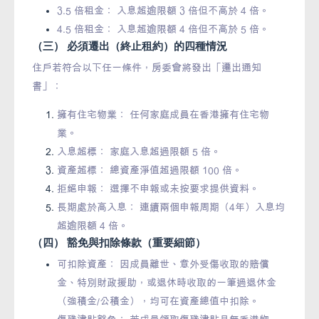
3.5 倍租金： 入息超逾限額 3 倍但不高於 4 倍。
4.5 倍租金： 入息超逾限額 4 倍但不高於 5 倍。
（三） 必須遷出（終止租約）的四種情況
住戶若符合以下任一條件，房委會將發出「遷出通知
書」：
擁有住宅物業： 任何家庭成員在香港擁有住宅物
業。
入息超標： 家庭入息超過限額 5 倍。
資產超標： 總資產淨值超過限額 100 倍。
拒絕申報： 選擇不申報或未按要求提供資料。
長期處於高入息： 連續兩個申報周期（4年）入息均
超逾限額 4 倍。
（四） 豁免與扣除條款（重要細節）
可扣除資產： 因成員離世、意外受傷收取的賠償
金、特別財政援助，或退休時收取的一筆過退休金
（強積金/公積金），均可在資產總值中扣除。