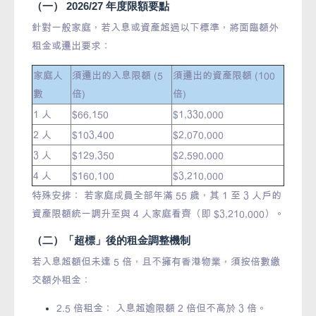
（一） 2026/27 年度限額要點
針對一般家庭，若入息或資產超過以下標準，將面臨額外
租金或遷出要求：
家庭人
須遷出的入息限額 (5
須遷出的資產限額 (100
數
倍)
倍)
1 人
$66,150
$1,330,000
2 人
$103,400
$2,070,000
3 人
$129,350
$2,590,000
4 人
$160,100
$3,210,000
特殊安排： 若家庭成員全部年滿 55 歲，其 1 至 3 人戶的
資產限額統一調升至與 4 人家庭看齊（即 $3,210,000）。
（二）「超標」後的租金調整機制
若入息超額但未達 5 倍，且不擁有香港物業，須按倍數繳
交額外租金：
2.5 倍租金： 入息超逾限額 2 倍但不高於 3 倍。