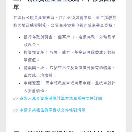
單
在進行公屋資產審查時，住戶必須如實申報。近年房署加
強與地政總署對接，公屋海外物業申報亦成為審查重點：
銀行存款與現金： 儲蓄戶口、定期存款、外幣及手
頭現金。
投資類資產： 股票、債券、基金及具儲蓄成分的保
單價值。
物業與土地： 包括在本港及香港境外擁有的物業、
車位或土地權益。
車輛資產： 需申報私家車或商用車輛，並按車齡計
入折舊價值。
👉
查詢入息及資產淨值計算方法和所需文件詳細
👉
申請公共租住房屋證明文件核對清單