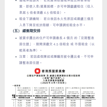
傷殘津貼豁免： 若成員領取傷殘津貼且無香港物
業，即使入息/資產超標，亦可申請繼續租住（但入
息超 5 倍者須繳 4.5 倍租金）。
租金下調機制： 若日後因永久性原因或連續三個月
入息下降至低於限額，可申請調低租金水平。
（五） 緩衝期安排
被要求遷出的住戶可申請最長 4 個月 的「定期暫准
居住證」，期間須繳交 4.5 倍租金 或 市值租金（以
較高者為準）。
注意： 若因虛假陳述或隱瞞而被令遷出者，不可申
請暫准居住證。