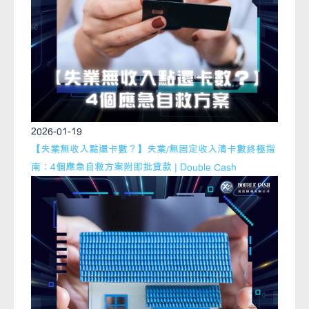
2026-01-19
【失業無收入點還卡數？】失業/無固定收入清卡數終極指
南：4個應急自救方案附即批貸款 | Double Cash