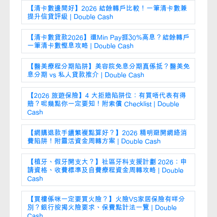
【清卡數邊間好】2026 結餘轉戶比較！一筆清卡數兼
提升信貸評級 | Double Cash
【清卡數貸款2026】還Min Pay捱30%高息？結餘轉戶
一筆清卡數慳息攻略 | Double Cash
【醫美療程分期陷阱】美容院免息分期真係抵？醫美免
息分期 vs 私人貸款推介 | Double Cash
【2026 旅遊保險】4 大拒賠陷阱位：有買唔代表有得
賠？呢幾點你一定要知！附索償 Checklist | Double
Cash
【網購退款手續繁複點算好？】2026 精明避開網絡消
費陷阱！附靈活資金周轉方案 | Double Cash
【植牙、假牙開支大？】社區牙科支援計劃 2026：申
請資格、收費標準及自費療程資金周轉攻略 | Double
Cash
【買樓係咪一定要買火險？】火險VS家居保險有咩分
別？銀行按揭火險要求、保費點計法一覽 | Double
Cash