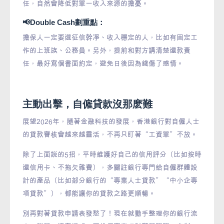
任，自然會降低對單一收入來源的擔憂。
📢Double Cash劃重點：
擔保人一定要選征信幹凈、收入穩定的人，比如有固定工
作的上班族、公務員。另外，提前和對方講清楚還款責
任，最好寫個書面約定，避免日後因為錢傷了感情。
主動出擊，自僱貸款沒那麽難
展望2026年，隨著金融科技的發展，香港銀行對自僱人士
的貸款審核會越來越靈活，不再只盯著“工資單”不放。
除了上面說的5招，平時維護好自己的信用評分（比如按時
還信用卡、不拖欠雜費），多關註銀行專門給自僱群體設
計的產品（比如部分銀行的“專業人士貸款”“中小企專
項貸款”），都能讓你的貸款之路更順暢。
別再對著貸款申請表發愁了！現在就動手整理你的銀行流