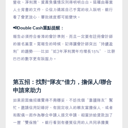
營收、凈利潤、資產負債情況列得明明白白。這種由專業
人士背書的文件，公信力遠超自己手寫的收入說明，銀行
看了會更放心，審批速度都可能變快。
📢Double Cash重點提醒：
報告必須符合香港的會計準則，而且一定要有註冊會計師
的簽名蓋章。寫報告的時候，記得讓會計師突出“持續盈
利”的趨勢——比如“近3年凈利潤年均增長15%”，比幹
巴巴的數字更有說服力。
第五招：找對“隊友”借力，擔保人/聯合
申請來助力
如果前面幾招還覺得不夠穩妥，不妨找個“靠譜隊友”幫
忙。邀請信用記錄好、有固定收入的親友當擔保人，或者
和配偶一起作為聯合申請人提交申請，相當於給貸款加了
一層“雙保險”。銀行看到有優質信用的人共同承擔責