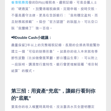
香港稅務局
發的BIR60報稅表、繳稅記錄，可是自僱人士
的“硬通貨”。別覺得報稅麻煩，定期申報、按時交稅，
不僅是遵守法律，更是在告訴銀行：“我有穩定盈利，而
且財務超規範”。這份“官方認證”的說服力，可比空口
說“我賺錢了”強一百倍。
📢Double Cash小建議：
盡量保留3年以上的完整報稅記錄，長期的合規表現能幫你
建立一個“可信的財務形象”。如果你的收入本來就有季
節性波動（比如做會展策劃、節日禮品生意），可以附上
一段說明，講清楚行業特性，銀行會更理解這種“項目制
結算”的模式。
第三招：用資產“兜底”，讓銀行看到你
的“底氣”
要是你的收入確實時高時低，沒法靠流水完全證明穩定