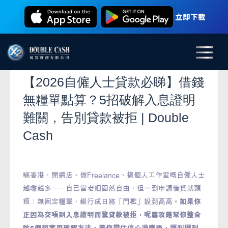
立即下載
【2026自僱人士貸款必睇】借錢
無糧單點算？5招破解入息證明
難關，告別貸款被拒 | Double
Cash
喺香港，開網店、做Freelance、搞個人工作室嘅自僱人士
越嚟越多——自己當老細固然自由，但一到申請借貸就頭
痕：無固定糧單，銀行成日將「門檻」設到高高。
如果你
正因為交唔到入息證明而驚貸款被拒，呢篇攻略幫你整合
咗5個超實用破解方法，等你帶住信心過審查，順利攞到