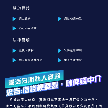
關於網站
網上保安
網站使用條款
Cookies政策
法律聲明
放債人條例
私隱政策聲明
個人資料收集聲明
電子簽署規定
根據放債人條例，實際利率不超過年息百分之四十八。
客戶可獲享之最終利率將按其個人信貸狀況而定及有所不同