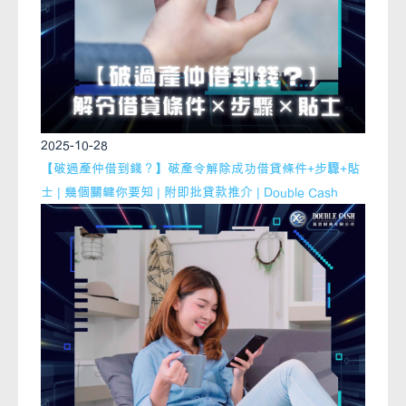
2025-10-28
【破過產仲借到錢？】破產令解除成功借貸條件+步驟+貼
士 | 幾個關鍵你要知 | 附即批貸款推介 | Double Cash