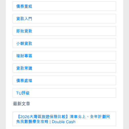
債務重組
貸款入門
即批貸款
小額貸款
理財專區
貸款常識
債務處理
TU評級
最新文章
【2026大灣區旅遊保險比較】港車北上、全年計劃同
免找數醫療全攻略 | Double Cash