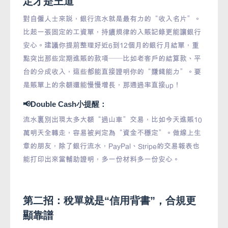
定才是王道
對自僱人士來說，銀行流水就是最有力的“收入名片”。
比起一張固定的工資單，持續規律的入賬記錄更能讓銀行
安心。建議你提前整理好近6到12個月的銀行月結單，重
點突出那些定期進賬的款項——比如老客戶的結算款、平
台的分成收入，這些都能直接證明你的“賺錢能力”。要
是賬單上的余額還能慢慢增長，那通過率直接up！
📢Double Cash小提醒：
流水裏別出現太多大額“過山車”交易，比如今天進賬10
萬明天全轉走，容易被判定為“資金不穩定”。做線上生
意的朋友，除了銀行流水，PayPal、Stripe的交易報表也
能打印出來當輔助證明，多一份材料多一份安心。
第二招：稅單就是“信用背書”，合規更
顯靠譜