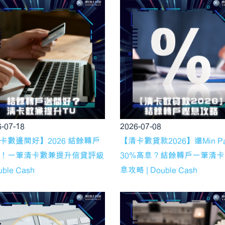
-07-18
2026-07-08
卡數邊間好】2026 結餘轉戶
【清卡數貸款2026】還Min P
！一筆清卡數兼提升信貸評級
30%高息？結餘轉戶一筆清
uble Cash
息攻略 | Double Cash