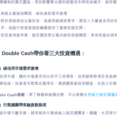
價機制的廣泛實施，深刻影響著企業的經營成本與收益模式，進而重
高碳企業被迫轉型，綠色貸款需求激增
對於高碳排放企業而言，為達到碳減排要求，需投入大量資金用於
求，為銀行等借貸貸款機構提供了業務拓展空間。
從投資角度來看，碳定價促使企業向綠色低碳轉型，具有低碳技術
Double Cash帶你看三大投資機遇：
）碳信用市場需求激增​
信用市場，履約市場需求同比近乎三倍增長，自然碳移除項目受追捧
濟效益。投資者可聚焦此類項目，通過購買碳信用額度，在助力生態
ble Cash提醒：
想了解最新碳價走勢，可以查閱
世界銀行碳定價儀
）行業擴圍帶來融資新路徑​
碳市場不斷完善，越來越多行業被納入碳定價體系。鋼鐵、水泥等行