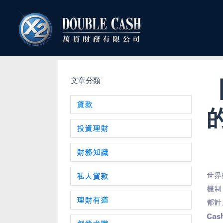
文章分類
貸款
的
投資理財
財務知識
世界
私人貸款
機制
理財有道
都計
Ca