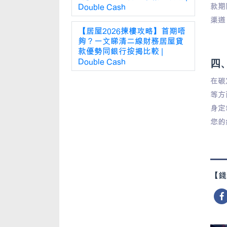
Double Cash
款期
渠道
【居屋2026揀樓攻略】首期唔
夠？一文睇清二線財務居屋貸
款優勢同銀行按揭比較 |
Double Cash
四、
在碳
等方
身定
您的
【錢