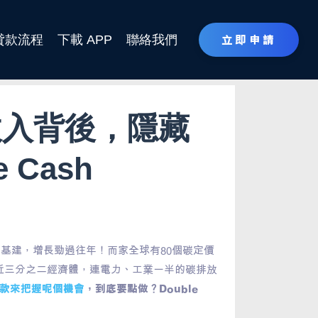
貸款流程
下載 APP
聯絡我們
立即申請
收入背後，隱藏
 Cash
同基建，增長勁過往年！而家全球有80個碳定價
近三分之二經濟體，連電力、工業一半的碳排放
款來把握呢個機會
，到底要點做？Double