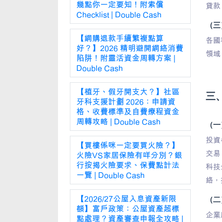
幾點你一定要知！附索償
貸款
Checklist | Double Cash
（三
【網購退款手續繁複點算
各國
好？】2026 精明避開網絡消費
領域
陷阱！附靈活資金周轉方案 |
Double Cash
【植牙、假牙開支大？】社區
三、
牙科支援計劃 2026：申請資
格、收費標準及自費療程資金
周轉攻略 | Double Cash
（一
投資
【買樓係咪一定要買火險？】
交易
火險VS家居保險有咩分別？銀
行按揭火險要求、保費點計法
科技
一覽 | Double Cash
絡，
【2026/27公屋入息資產新限
（二
額】富戶政策：公屋資產超標
企業
點處理？資產審查申報全攻略 |