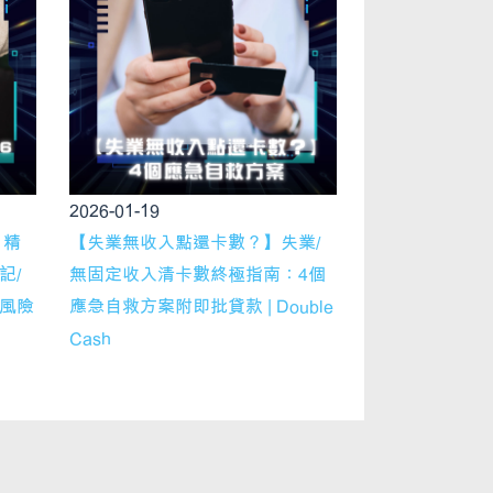
2026-01-19
】精
【失業無收入點還卡數？】失業/
記/
無固定收入清卡數終極指南：4個
、風險
應急自救方案附即批貸款 | Double
Cash