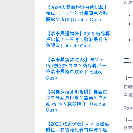
碳定
【2026大灣區旅遊保險比較】
港車北上、全年計劃同免找數
醫療全攻略 | Double Cash
【清卡數邊間好】2026 結餘轉
戶比較！一筆清卡數兼提升信
貸評級 | Double Cash
【清卡數貸款2026】還Min
二、
Pay捱30%高息？結餘轉戶一
筆清卡數慳息攻略 | Double
Cash
（一
在碳
【醫美療程分期陷阱】美容院
與經
免息分期真係抵？醫美免息分
期 vs 私人貸款推介 | Double
Dou
Cash
（二
【2026 旅遊保險】4 大拒賠陷
隨著
阱位：有買唔代表有得賠？呢