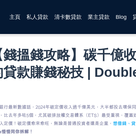
主頁
私人貸款
清卡數貸款
業主貸款
Blog
【錢搵錢攻略】碳千億
貸款賺錢秘技 | Double
銀行最新數據話，2024年碳定價收入過千億美元，大半都投去環保
，比去年多咗5個，尤其碳排放權交易體系（ETS）最受重視，覆蓋
入定價！碳定價愈來愈旺，無論是普通投資者還是企業，
想借錢、貸
sh慢慢同你拆解！