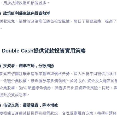
，用於技術改造和節能減排。​
）政策紅利催生綠色投資熱潮​
稅收減免、補貼等政策降低綠色投資風險，降低了投資風險，提高了
。
Double Cash提供貸款投資實用策略​
）投資者：精準布局，分散風險​
者需密切關註碳市場政策動態與價格走勢，深入分析不同碳信用項目
、低碳企業股權、綠色債券等多個領域。如將 30% 資金投入穩定的
企業股權，30% 配置綠色債券，通過多元化投資降低風險。同時，
提升投資成功率。​
）借貸企業：靈活融資，降本增效​
應根據自身碳減排目標和經營狀況，合理規劃融資方案。積極申請綠