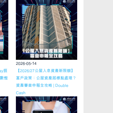
2026-05-14
ay捱
【2026/27公屋入息資產新限額】
卡數慳
富戶政策：公屋資產超標點處理？
資產審查申報全攻略 | Double
Cash