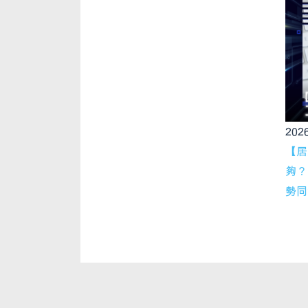
2026
【居
夠？
勢同銀