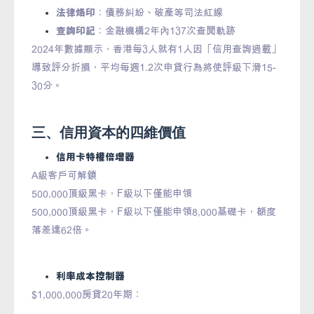
法律烙印
：債務糾紛、破產等司法紅線
查詢印記
：金融機構2年內137次查閱軌跡
2024年數據顯示，香港每3人就有1人因「信用查詢過載」
導致評分折損，平均每週1.2次申貸行為將使評級下滑15-
30分。
三、信用資本的四維價值
信用卡特權倍增器
A級客戶可解鎖
500,000頂級黑卡，F級以下僅能申領
500,000頂級黑卡，F級以下僅能申領8,000基礎卡，額度
落差達62倍。
利率成本控制器
$1,000,000房貸20年期：