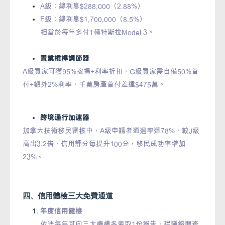
A級：總利息$288,000（2.88%）
F級：總利息$1,700,000（8.5%）
相當於每年多付1輛特斯拉Model 3。
置業槓桿調節器
A級買家可獲95%按揭+利率折扣，G級買家需自備50%首
付+額外2%利率，千萬房產首付差達$475萬。
跨境通行加速器
加拿大技術移民審核中，A級申請者通過率達78%，較J級
高出3.2倍，信用評分每提升100分，移民成功率增加
23%。
四、信用體檢三大免費通道
年度信用健檢
依法每年可向三大機構各索取1份報告，建議錯開查