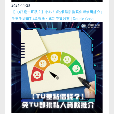
2025-11-28
【TU評級一直跌？】小心！呢5個陷阱拖緊你嘅信用評分 |
手把手即學TU急救法，成功申貸過數 | Double Cash