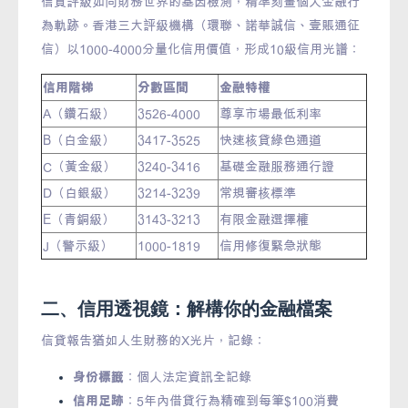
信貸評級如同財務世界的基因檢測，精準刻畫個人金融行
為軌跡。香港三大評級機構（環聯、諾華誠信、壹賬通征
信）以1000-4000分量化信用價值，形成10級信用光譜：
信用階梯
分數區間
金融特權
A（鑽石級）
3526-4000
尊享市場最低利率
B（白金級）
3417-3525
快速核貸綠色通道
C（黃金級）
3240-3416
基礎金融服務通行證
D（白銀級）
3214-3239
常規審核標準
E（青銅級）
3143-3213
有限金融選擇權
J（警示級）
1000-1819
信用修復緊急狀態
二、信用透視鏡：解構你的金融檔案
信貸報告猶如人生財務的X光片，記錄：
身份標籤
：個人法定資訊全記錄
信用足跡
：5年內借貸行為精確到每筆$100消費