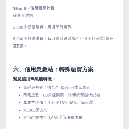
Step 6：信用健身計劃
破產者透過
5,000小額循環貸，每月準時還款
5,000小額循環貸，每月準時還款500，18個月可從J級升
至E級。
六、信用急救站：特殊融資方案
緊急信用氧氣艙特徵：
免評級審查：適合G-J級信用休克患者
閃電放款：60分鐘到賬，比傳統管道快83倍
高成本代價：年利率18%-36%，每借款
10,000需支付
10,000需支付3,600「信用修復費」