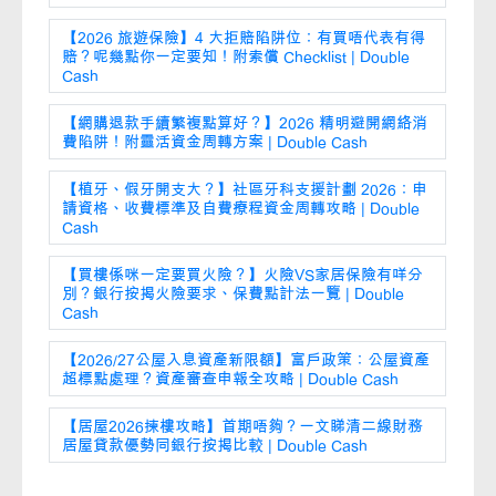
【2026 旅遊保險】4 大拒賠陷阱位：有買唔代表有得
賠？呢幾點你一定要知！附索償 Checklist | Double
Cash
【網購退款手續繁複點算好？】2026 精明避開網絡消
費陷阱！附靈活資金周轉方案 | Double Cash
【植牙、假牙開支大？】社區牙科支援計劃 2026：申
請資格、收費標準及自費療程資金周轉攻略 | Double
Cash
【買樓係咪一定要買火險？】火險VS家居保險有咩分
別？銀行按揭火險要求、保費點計法一覽 | Double
Cash
【2026/27公屋入息資產新限額】富戶政策：公屋資產
超標點處理？資產審查申報全攻略 | Double Cash
【居屋2026揀樓攻略】首期唔夠？一文睇清二線財務
居屋貸款優勢同銀行按揭比較 | Double Cash