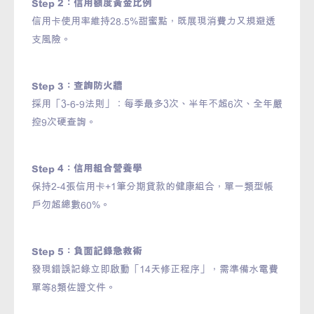
Step 2：信用額度黃金比例
信用卡使用率維持28.5%甜蜜點，既展現消費力又規避透
支風險。
Step 3：查詢防火牆
採用「3-6-9法則」：每季最多3次、半年不超6次、全年嚴
控9次硬查詢。
Step 4：信用組合營養學
保持2-4張信用卡+1筆分期貸款的健康組合，單一類型帳
戶勿超總數60%。
Step 5：負面記錄急救術
發現錯誤記錄立即啟動「14天修正程序」，需準備水電費
單等8類佐證文件。