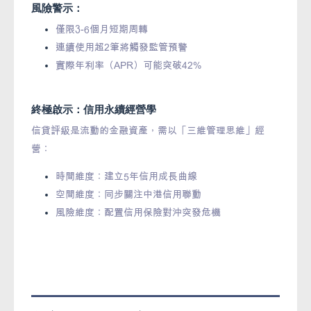
風險警示：
僅限3-6個月短期周轉
連續使用超2筆將觸發監管預警
實際年利率（APR）可能突破42%
終極啟示：信用永續經營學
信貸評級是流動的金融資產，需以「三維管理思維」經
營：
時間維度：建立5年信用成長曲線
空間維度：同步關注中港信用聯動
風險維度：配置信用保險對沖突發危機