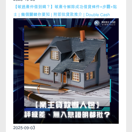
【破過產仲借到錢？】破產令解除成功借貸條件+步驟+貼
士 | 幾個關鍵你要知 | 附即批貸款推介 | Double Cash
2025-09-03