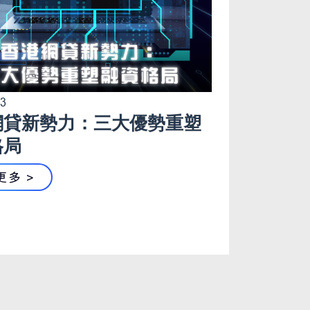
03
網貸新勢力：三大優勢重塑
格局
更多 >