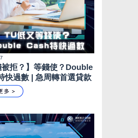
17
被拒？】等錢使？Double
h特快過數 | 急周轉首選貸款
更多 >