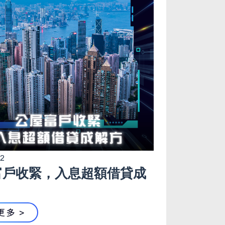
02
富戶收緊，入息超額借貸成
更多 >