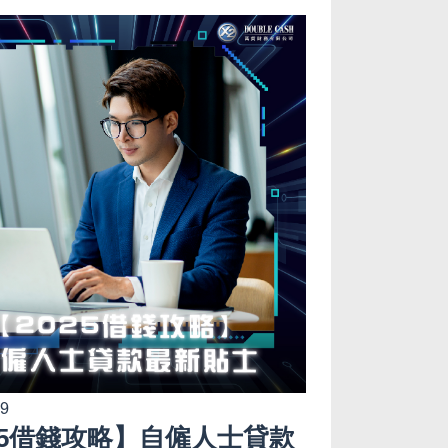
19
25借錢攻略】自僱人士貸款