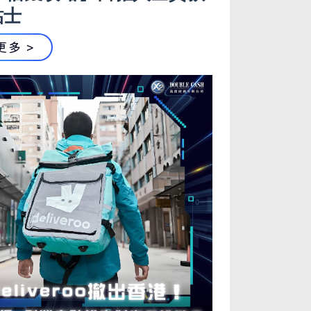
貼士
更多 >