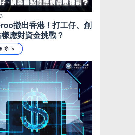
13
iveroo撤出香港！打工仔、創
點樣應對資金挑戰？
更多 >