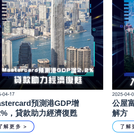
-04-17
2025-04-
astercard預測港GDP增
公屋
.2%，貸款助力經濟復甦
解方
了解更多 >
了解