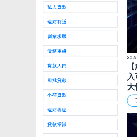
私人貸款
理財有道
創業求職
債務重組
2025
【
貸款入門
入
即批貸款
大快
小額貸款
理財專區
貸款常識