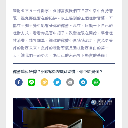
理財並不是一件難事，但卻需要我們在日常生活中保持警
覺，避免那些潛在的陷阱。以上提到的五個理財習慣，可
能在不知不覺中影響著你的儲蓄。現在，回顧一下自己的
理財方式，看看你是否中招了。改變從現在開始，學會理
性消費、精打細算，讓你的儲蓄不再悄悄流走，實現更美
好的財務未來。良好的理財習慣是通往財務自由的第一
步，讓我們一起努力，為自己的未來打下堅實的基礎！
儲蓄總係唔夠？5個糟糕的理財習慣，你中咗幾個？