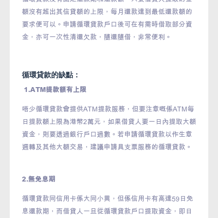
額沒有超出其信貸額的上限，每月還款達到最低還款額的
要求便可以。申請循環貸款戶口後可在有需時借取部分資
金，亦可一次性清還欠款，隨還隨借，非常便利。
循環貸款的缺點：
1.ATM提款額有上限
唔少循環貸款會提供ATM提款服務，但要注意嘅係ATM每
日提款額上限為港幣2萬元，如果借貸人要一日內提取大額
資金，則要透過銀行戶口過數。若申請循環貸款以作生意
週轉及其他大額交易，建議申請具支票服務的循環貸款。
2.無免息期
循環貸款同信用卡係大同小異，但係信用卡有高達59日免
息還款期，而借貸人一旦從循環貸款戶口提取資金，即日