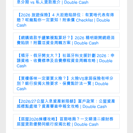
息分期 vs 私人貸款推介 | Double Cash
【2026 旅遊保險】4 大拒賠陷阱位：有買唔代表有得
賠？呢幾點你一定要知！附索償 Checklist | Double
Cash
【網購退款手續繁複點算好？】2026 精明避開網絡消
費陷阱！附靈活資金周轉方案 | Double Cash
【植牙、假牙開支大？】社區牙科支援計劃 2026：申
請資格、收費標準及自費療程資金周轉攻略 | Double
Cash
【買樓係咪一定要買火險？】火險VS家居保險有咩分
別？銀行按揭火險要求、保費點計法一覽 | Double
Cash
【2026/27公屋入息資產新限額】富戶政策：公屋資產
超標點處理？資產審查申報全攻略 | Double Cash
【居屋2026揀樓攻略】首期唔夠？一文睇清二線財務
居屋貸款優勢同銀行按揭比較 | Double Cash