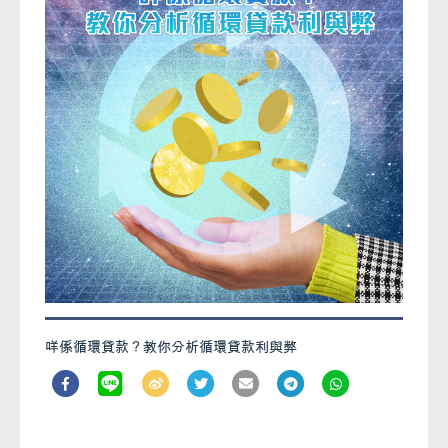
咩係循環貸款？教你分析循環貸款利與弊