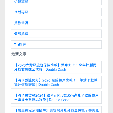
小額貸款
理財專區
貸款常識
債務處理
TU評級
最新文章
【2026大灣區旅遊保險比較】港車北上、全年計劃同
免找數醫療全攻略 | Double Cash
【清卡數邊間好】2026 結餘轉戶比較！一筆清卡數兼
提升信貸評級 | Double Cash
【清卡數貸款2026】還Min Pay捱30%高息？結餘轉戶
一筆清卡數慳息攻略 | Double Cash
【醫美療程分期陷阱】美容院免息分期真係抵？醫美免