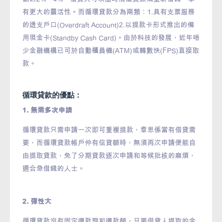
有更大的靈活性。而循環貸款分為兩類：1.具有支票服務
的透支戶口(Overdraft Account)2.以提款卡形式推出的備
用現金卡(Standby Cash Card)。由於科技的發展，近年唔
少金融機構已可於自動櫃員機(ATM)或轉數快(FPS)直接取
款。
循環貸款的優點：
1. 無需多次申請
循環貸款只需申請一次即可重複提款，意思係當有借貸需
要，而循環貸款帳戶仲有信貸額時，無須再次申請便能自
由提取貸款，免了分期貸款逐次申請和等候批核的麻煩，
適合急借錢的人士。
2. 彈性大
循環貸款沒有固定還款期和還款額，只要借貸人提取的金