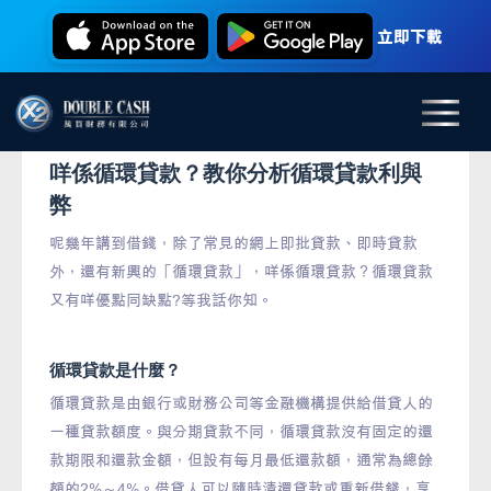
立即下載
咩係循環貸款？教你分析循環貸款利與
弊
呢幾年講到借錢，除了常見的網上即批貸款、即時貸款
外，還有新興的「循環貸款」，咩係循環貸款？循環貸款
又有咩優點同缺點?等我話你知。
循環貸款是什麼？
循環貸款是由銀行或財務公司等金融機構提供給借貸人的
一種貸款額度。與分期貸款不同，循環貸款沒有固定的還
款期限和還款金額，但設有每月最低還款額，通常為總餘
額的2%～4%。借貸人可以隨時清還貸款或重新借錢，享