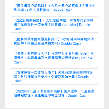
【醫美療程分期陷阱】美容院免息分期真係抵？醫美免
息分期 vs 私人貸款推介 | Double Cash
【2026 旅遊保險】4 大拒賠陷阱位：有買唔代表有得
賠？呢幾點你一定要知！附索償 Checklist | Double
Cash
【網購退款手續繁複點算好？】2026 精明避開網絡消
費陷阱！附靈活資金周轉方案 | Double Cash
【植牙、假牙開支大？】社區牙科支援計劃 2026：申
請資格、收費標準及自費療程資金周轉攻略 | Double
Cash
【買樓係咪一定要買火險？】火險VS家居保險有咩分
別？銀行按揭火險要求、保費點計法一覽 | Double
Cash
【2026/27公屋入息資產新限額】富戶政策：公屋資產
超標點處理？資產審查申報全攻略 | Double Cash