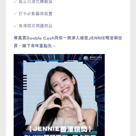
✅ 超正沉浸式體驗區
✅ 打卡必影藝術裝置
✅ 香港限定周邊商品
等萬貫Double Cash同你一齊深入感受JENNIE嘅音樂世
界，睇下有咩重點先～