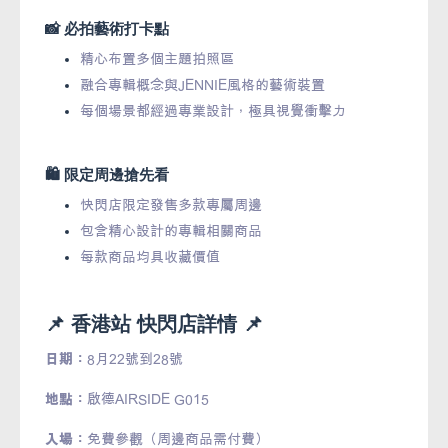
📸 必拍藝術打卡點
精心布置多個主題拍照區
融合專輯概念與JENNIE風格的藝術裝置
每個場景都經過專業設計，極具視覺衝擊力
🛍️ 限定周邊搶先看
快閃店限定發售多款專屬周邊
包含精心設計的專輯相關商品
每款商品均具收藏價值
📌 香港站 快閃店詳情 📌
日期：
8月22號到28號
地點：
啟德AIRSIDE G015
入場：
免費參觀（周邊商品需付費）