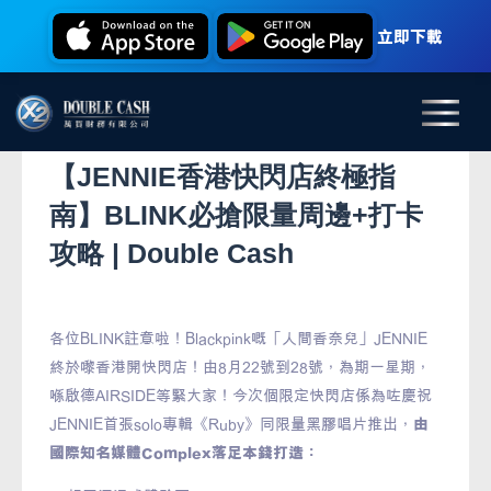
立即下載
【JENNIE香港快閃店終極指
南】BLINK必搶限量周邊+打卡
攻略 | Double Cash
各位BLINK註意啦！Blackpink嘅「人間香奈兒」JENNIE
終於嚟香港開快閃店！由8月22號到28號，為期一星期，
喺啟德AIRSIDE等緊大家！今次個限定快閃店係為咗慶祝
JENNIE首張solo專輯《Ruby》同限量黑膠唱片推出，
由
國際知名媒體Complex落足本錢打造：