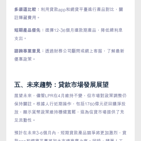
多渠道比較：
利用貸款app和網貸平臺進行產品對比，關
註隱藏費用。
短期產品優先：
選擇12-36個月還款期產品，降低總利息
支出。
諮詢專業意見：
透過財務公司顧問或網上客服，了解最新
優惠政策。
五、未來趨勢：貸款市場發展展望
展望未來，儘管LPR在4月維持不變，但市場對政策調整仍
保持關註。根據人行近期操作，包括1760億元逆回購淨投
放，顯示貨幣政策維持穩健寬鬆，這為信貸市場提供了充
足流動性。
預計在未來3-6個月內，短期貸款產品競爭將更加激烈，貸
款app和網貸平臺將加大市場推廣力度。同時，隨著人工