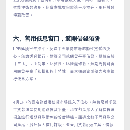
智能技術的應用，信貸審批效率將進一步提升，用戶體驗
得到改善。
六、善用低息窗口，避開借錢陷阱
LPR連續半年持平，反映中央維持市場流動性寬鬆的決
心。無論透過銀行、財務公司或網貸平臺借貸，關鍵在於
「三比」：比利率、比彈性、比隱藏條款。短期周轉可善
用網貸平臺「即批即過」特性，而大額融資則優先考慮銀
行低息方案。
4月LPR的穩定為香港信貸市場註入了信心。無論是尋求業
主貸款還是使用網路貸款平臺，現在都是深入了解信貸選
項並進行短期貸款衝刺的恰當時機。通過比較不同貸款公
司產品、提升個人信用評級，並善用貸款app工具，借款