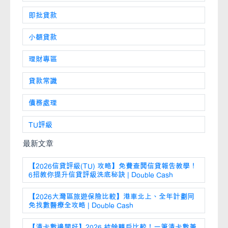
即批貸款
小額貸款
理財專區
貸款常識
債務處理
TU評級
最新文章
【2026信貸評級(TU) 攻略】免費查閱信貸報告教學！
6招教你提升信貸評級洗底秘訣 | Double Cash
【2026大灣區旅遊保險比較】港車北上、全年計劃同
免找數醫療全攻略 | Double Cash
【清卡數邊間好】2026 結餘轉戶比較！一筆清卡數兼