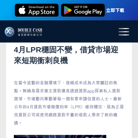
立即下載
4月LPR穩固不變，借貸市場迎
來短期衝刺良機
在當今波動的金融環境下，借錢成本成為大眾關註的焦
點。無論是尋求業主貸款還是透過貸款app探索私人貸款
選項，市場動向牽動著每一個有意申請信貸的人士。最新
公布的4月貸款市場報價利率（LPR）維持穩定，這為正尋
找貸款公司或使用網路貸款平臺的借款人帶來了新的機
遇。