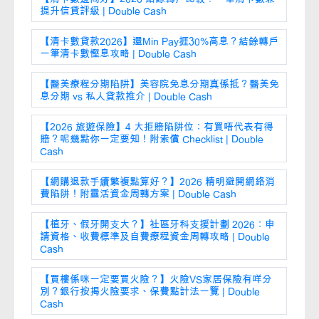
提升信貸評級 | Double Cash
【清卡數貸款2026】還Min Pay捱30%高息？結餘轉戶
一筆清卡數慳息攻略 | Double Cash
【醫美療程分期陷阱】美容院免息分期真係抵？醫美免
息分期 vs 私人貸款推介 | Double Cash
【2026 旅遊保險】4 大拒賠陷阱位：有買唔代表有得
賠？呢幾點你一定要知！附索償 Checklist | Double
Cash
【網購退款手續繁複點算好？】2026 精明避開網絡消
費陷阱！附靈活資金周轉方案 | Double Cash
【植牙、假牙開支大？】社區牙科支援計劃 2026：申
請資格、收費標準及自費療程資金周轉攻略 | Double
Cash
【買樓係咪一定要買火險？】火險VS家居保險有咩分
別？銀行按揭火險要求、保費點計法一覽 | Double
Cash