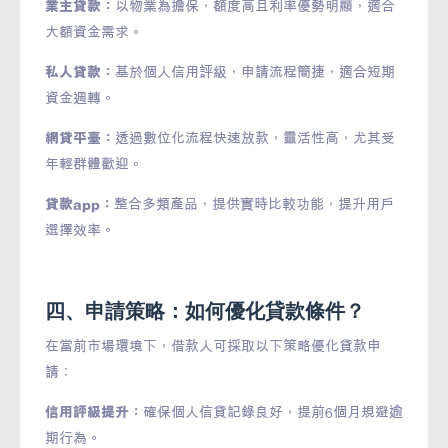
業主貸款：
以物業為擔保，額度高且利率優勢明顯，適合
大額資金需求。
私人貸款：
基於個人信用評級，申請流程簡捷，適合短期
資金週轉。
網貸平臺：
透過數位化流程快速放款，靈活性高，尤其受
年輕群體歡迎。
貸款app：
整合多類產品，提供實時比較功能，提升用戶
選擇效率。
四、申請策略：如何優化貸款條件？
在當前市場環境下，借款人可採取以下策略優化貸款申
請：
信用評級提升：
確保個人信貸記錄良好，提前6個月規避逾
期行為。