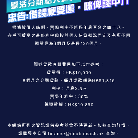
根據放債人條例，實際利率不超過年息百分之四十八。
客戶可獲享之最終利率將按其個人信貸狀況而定及有所不同
還款期為3個月及最長120個月。
簡述貸款有關費用如下以作參考：
貸款額：HK$10,000
6個月之分期貸款，每月還款額為HK$1,815
利率：月息2.5%
實際年利率：30%
總還款額：HK$10,890
本網站所列之資訊謹供參考並會不時更新。如欲查詢詳情，
請電郵本公司
finance@doublecash.hk
查詢。