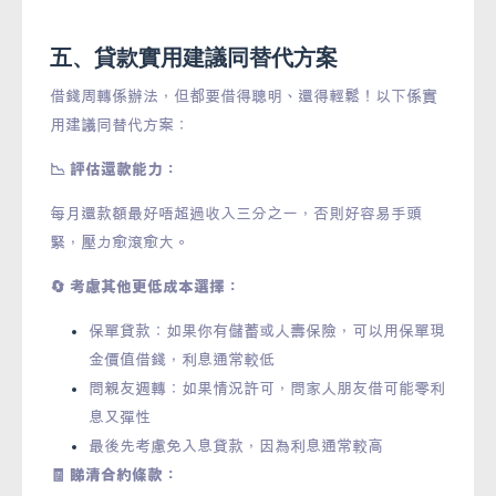
五、貸款實用建議同替代方案
借錢周轉係辦法，但都要借得聰明、還得輕鬆！以下係實
用建議同替代方案：
📉 評估還款能力：
每月還款額最好唔超過收入三分之一，否則好容易手頭
緊，壓力愈滾愈大。
🔄 考慮其他更低成本選擇：
保單貸款：如果你有儲蓄或人壽保險，可以用保單現
金價值借錢，利息通常較低
問親友週轉：如果情況許可，問家人朋友借可能零利
息又彈性
最後先考慮免入息貸款，因為利息通常較高
🧾 睇清合約條款：