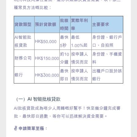
種常見方法嘅比較：
批核
實際年利
貸款類型
預計貸款額
主要要求
時間
率
AI智能批
最快
最低
身份證、銀行戶
HK$50,000
核貸款
5秒
1.00%起
口、自拍照
約10
按申請人
身份證、手機資
財務公司
HK$150,000
分鐘
情況而定
料
最快
按申請人
出糧戶口設於該
銀行
HK$300,000
即日
情況而定
銀行
（一）AI 智能批核貸款
AI批核貸款成為唔少人周轉嘅好幫手！快至幾分鐘完成審
批，最快即日過數，等你可以迅速解決資金需要。
✌️ 申請簡單至極：