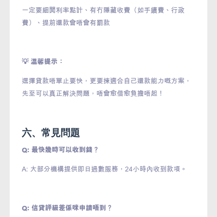
一定要細閱利率點計、有冇隱藏收費（如手續費、行政
費）、提前還款會唔會有罰款
💡 溫馨提示：
選擇貸款唔單止要快，更要揀適合自己還款能力嘅方案，
先至可以真正解決問題，唔會愈借愈負擔唔起！
六、常見問題
Q: 最快幾時可以收到錢？
A: 大部分機構提供即日過數服務，24小時內收到款項。
Q: 信貸評級差係咪申請唔到？