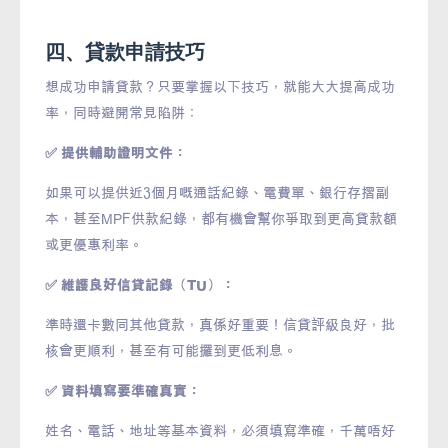
四、貸款申請技巧
想成功申請貸款？只要掌握以下技巧，就能大大提高成功
率，同時避開常見陷阱：
✅ 提供輔助證明文件：
如果可以提供近3個月嘅通話紀錄、電費單、銀行存摺副
本，甚至MPF供款紀錄，都有機會幫你爭取到更高貸款額
或更優惠利率。
✅ 維護良好信貸記錄（TU）：
準時還卡數同其他貸款，真係好重要！信貸評級良好，批
核會更順利，甚至有可能攞到更低利息。
✅ 資料填寫要準確真實：
姓名、電話、地址等基本資料，必須填寫準確，千萬唔好