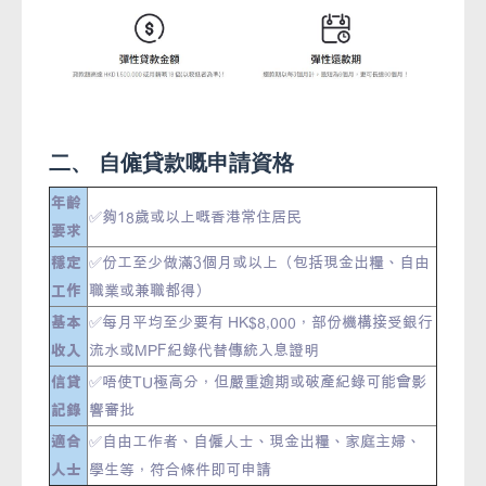
二、 自僱貸款嘅申請資格
年齡
✅夠18歲或以上嘅香港常住居民
要求
穩定
✅份工至少做滿3個月或以上（包括現金出糧、自由
工作
職業或兼職都得）
基本
✅每月平均至少要有 HK$8,000，部份機構接受銀行
收入
流水或MPF紀錄代替傳統入息證明
信貸
✅唔使TU極高分，但嚴重逾期或破產紀錄可能會影
記錄
響審批
適合
✅自由工作者、自僱人士、現金出糧、家庭主婦、
人士
學生等，符合條件即可申請