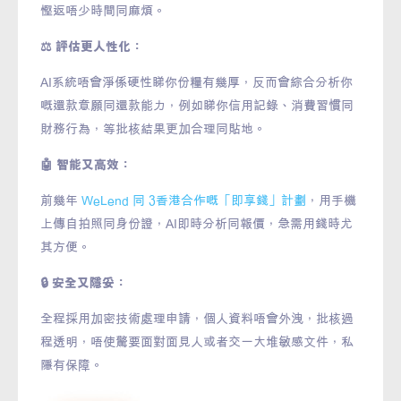
慳返唔少時間同麻煩。
⚖️ 評估更人性化：
AI系統唔會淨係硬性睇你份糧有幾厚，反而會綜合分析你
嘅還款意願同還款能力，例如睇你信用記錄、消費習慣同
財務行為，等批核結果更加合理同貼地。
🤖 智能又高效：
前幾年
WeLend 同 3香港合作嘅「即享錢」計劃
，用手機
上傳自拍照同身份證，AI即時分析同報價，急需用錢時尤
其方便。
🔒 安全又隱妥：
全程採用加密技術處理申請，個人資料唔會外洩，批核過
程透明，唔使驚要面對面見人或者交一大堆敏感文件，私
隱有保障。