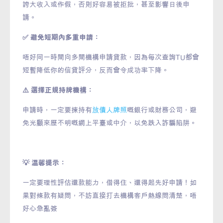
誇大收入或作假，否則好容易被拒批，甚至影響日後申
請。
✅ 避免短期內多重申請：
唔好同一時間向多間機構申請貸款，因為每次查詢TU都會
短暫降低你的信貸評分，反而會令成功率下降。
⚠️ 選擇正規持牌機構：
申請時，一定要揀持有
放債人牌照
嘅銀行或財務公司，避
免光顧來歷不明嘅網上平臺或中介，以免跌入詐騙陷阱。
💡 溫馨提示：
一定要理性評估還款能力，借得住、還得起先好申請！如
果對條款有疑問，不妨直接打去機構客戶熱線問清楚，唔
好心急亂簽