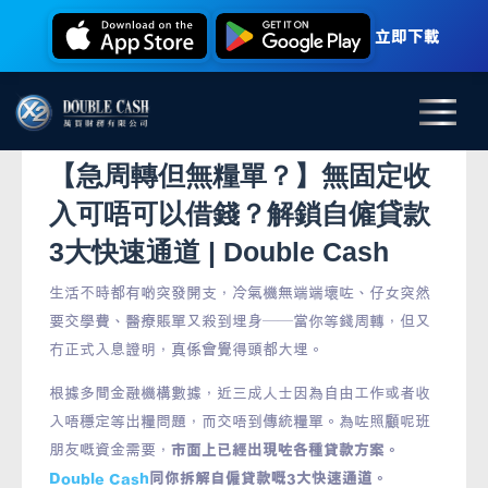
立即下載
【急周轉但無糧單？】無固定收
入可唔可以借錢？解鎖自僱貸款
3大快速通道 | Double Cash
生活不時都有啲突發開支，冷氣機無端端壞咗、仔女突然
要交學費、醫療賬單又殺到埋身——當你等錢周轉，但又
冇正式入息證明，真係會覺得頭都大埋。
根據多間金融機構數據，近三成人士因為自由工作或者收
入唔穩定等出糧問題，而交唔到傳統糧單。為咗照顧呢班
朋友嘅資金需要，
市面上已經出現咗各種貸款方案。
Double Cash
同你拆解自僱貸款嘅3大快速通道。