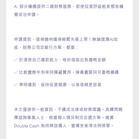
A: 部分機構提供二線財務服務，即使信貸評級較差都有機
會成功申請。
申請貸款，借得聰明還得輕鬆先係上策！無論選擇AI批
核、財務公司定銀行方案，都要：
✅ 計清楚自己還款能力，唔好借超出負擔嘅金額
✅ 比較實際年利率同隱藏費用，揀最劃算同可靠嘅機構
✅ 準時還款，保持信貸健康，以後借錢更容易
本文僅提供一般資訊，不構成法律或財務建議。具體問題
應諮詢專業人士，根據個人情況制定合適方案。萬貫
Double Cash 為持牌放債人，營運受香港法例規管。