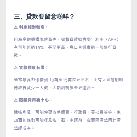
三、貸款要留意啲咩？
⚠️ 利息相對較高：
因為金融機構風險高咗，呢類貸款嘅實際年利率（APR）
有可能超過15%，甚至更高，息口普遍貴過一般銀行貸
款。
⚠️ 貸款額度有限：
通常最高都係借到 10萬至15萬港元左右，比有入息證明嘅
傳統貸款少一大截，大額周轉就未必適合。
⚠️ 隱藏費用要小心：
除咗利息，可能仲要收手續費、行政費、審批費等等，東
加西加條數可能唔見咗一截，申請前一定要問清楚同計清
楚總成本。