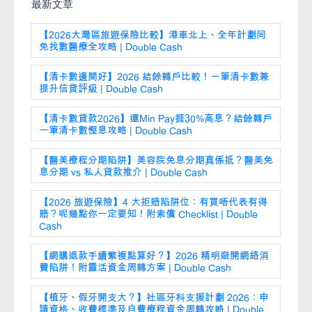
最新文章
【2026大灣區旅遊保險比較】港車北上、全年計劃同
免找數醫療全攻略 | Double Cash
【清卡數邊間好】2026 結餘轉戶比較！一筆清卡數兼
提升信貸評級 | Double Cash
【清卡數貸款2026】還Min Pay捱30%高息？結餘轉戶
一筆清卡數慳息攻略 | Double Cash
【醫美療程分期陷阱】美容院免息分期真係抵？醫美免
息分期 vs 私人貸款推介 | Double Cash
【2026 旅遊保險】4 大拒賠陷阱位：有買唔代表有得
賠？呢幾點你一定要知！附索償 Checklist | Double
Cash
【網購退款手續繁複點算好？】2026 精明避開網絡消
費陷阱！附靈活資金周轉方案 | Double Cash
【植牙、假牙開支大？】社區牙科支援計劃 2026：申
請資格、收費標準及自費療程資金周轉攻略 | Double