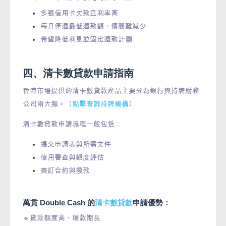
多張信用卡欠款且利率高
每月僅還最低還款額，債務難減少
希望降低利息並固定還款計劃
四、清卡數貸款申請指南
香港市場提供的清卡數貸款產品主要分為銀行與持牌財務
公司兩大類。（
點擊查詢持牌機構
）
清卡數貸款申請流程一般包括：
提交申請表與所需文件
信用審查與額度評估
簽訂合約與撥款
萬貫 Double Cash 的
清卡數貸款
申請優勢：
🔹貸款額度高，還款期長