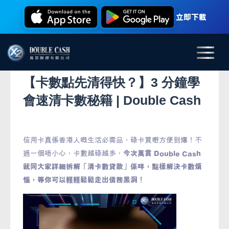
立即下載
【卡數點先清得快？】3 分鐘學
會速清卡數秘籍 | Double Cash
信用卡真係香港人嘅生活必需品，碌卡買嘢方便到爆！不
過一個唔小心，卡數越碌越多，
今次萬貫 Double Cash
就同大家詳細拆解「清卡數貸款」係咩，點樣解決卡數煩
惱，等你可以輕輕鬆鬆走出債務黑洞！