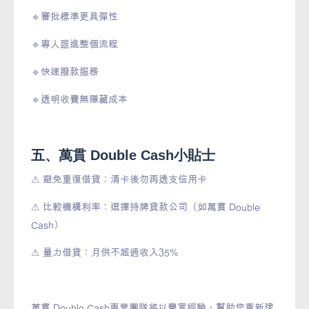
🔹審批標準更具彈性
🔹專人跟進整個流程
🔹快速撥款服務
🔹透明收費無隱藏成本
五、萬貫 Double Cash小貼士
⚠ 避免重復借貸：清卡後勿再透支信用卡
⚠ 比較機構利率：選擇持牌貸款公司（如萬貫 Double
Cash）
⚠ 量力借貸：月供不超過收入35%
萬貫 Double Cash專業團隊將以豐富經驗，幫助您重新建