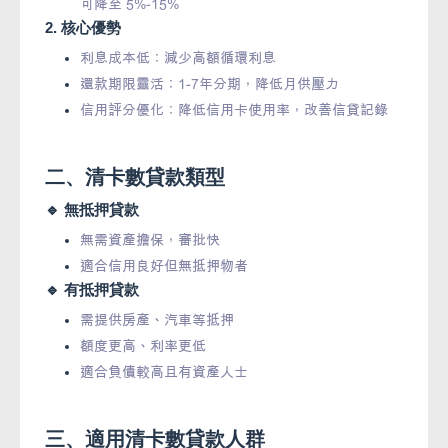
可降至 5%-15%
2. 核心優勢
利息成本低：減少高額循環利息
還款期限靈活：1-7年分期，降低月供壓力
信用評分優化：降低信用卡使用率，改善信貸記錄
二、清卡數貸款類型
🔹 無抵押貸款
無需資產擔保，審批快
適合信用良好但無抵押物者
🔹 有抵押貸款
需提供房產、汽車等抵押
額度更高、利率更低
適合負債較高且有資產人士
三、適用清卡數貸款人群