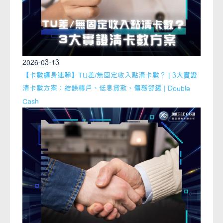
2026-03-13
【卡數纏身速睇】TU差/無固定收入點清卡數？ | 3大實證
清卡數方案：結餘轉戶、低息貸款、債務舒緩 | Double
Cash