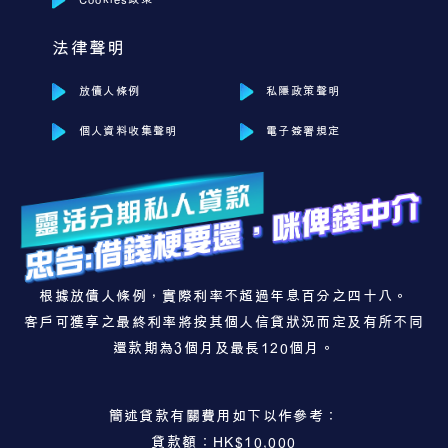
法律聲明
放債人條例
私隱政策聲明
個人資料收集聲明
電子簽署規定
根據放債人條例，實際利率不超過年息百分之四十八。
客戶可獲享之最終利率將按其個人信貸狀況而定及有所不同
還款期為3個月及最長120個月。
簡述貸款有關費用如下以作參考：
貸款額：HK$10,000